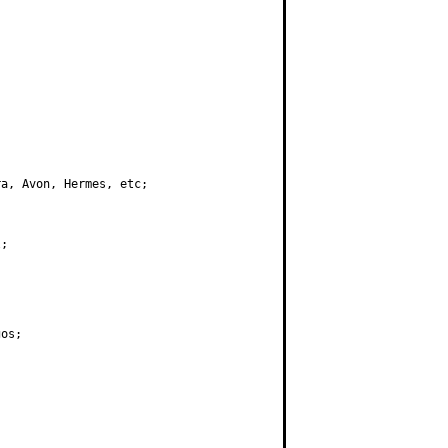
tura, Avon, Hermes, etc;
l;
gos; 