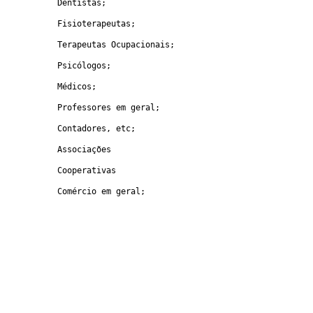
				Dentistas;
				Fisioterapeutas;
				Terapeutas Ocupacionais;
				Psicólogos;
				Médicos;
				Professores em geral;
				Contadores, etc; 
				Associações 
				Cooperativas
				Comércio em geral;