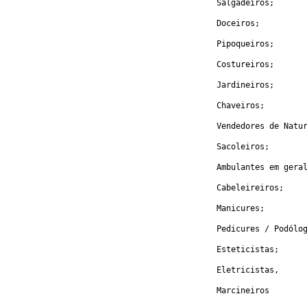
				Salgadeiros; 
				Doceiros; 
				Pipoqueiros;
				Costureiros;
				Jardineiros;
				Chaveiros;
				Vendedores de Na
				Sacoleiros;
				Ambulantes em gera
				Cabeleireiros;
				Manicures;
				Pedicures / Podólo
				Esteticistas;
				Eletricistas,
				Marcineiros