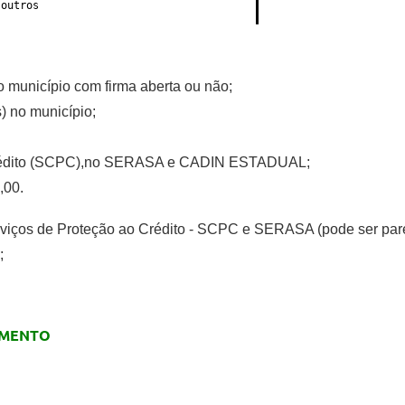
e outros
o município com firma aberta ou não;
) no município;
 Crédito (SCPC),no SERASA e CADIN ESTADUAL;
,00.
erviços de Proteção ao Crédito - SCPC e SERASA (pode ser pare
;
AMENTO