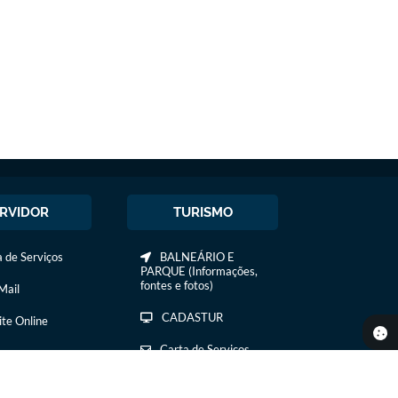
RVIDOR
TURISMO
 de Serviços
BALNEÁRIO E
PARQUE (Informações,
fontes e fotos)
ail
CADASTUR
ite Online
Carta de Serviços
COMIDA E BEBIDA