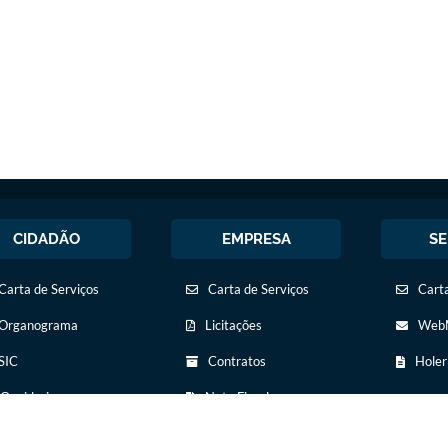
CIDADÃO
EMPRESA
SE
Carta de Serviços
Carta de Serviços
Carta
Organograma
Licitações
WebM
SIC
Contratos
Holer
Ouvidoria
Nota Fiscal
Eletrônica
Legislação