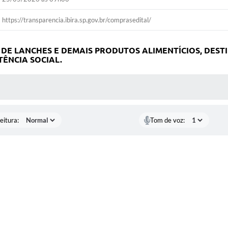
https://transparencia.ibira.sp.gov.br/comprasedital/
 DE LANCHES E DEMAIS PRODUTOS ALIMENTÍCIOS, DES
TÊNCIA SOCIAL.
 MÍDIAS
eitura:
Tom de voz: