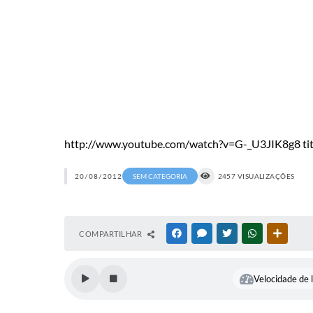
http://www.youtube.com/watch?v=G-_U3JIK8g8 title
20/08/2012
SEM CATEGORIA
2457 VISUALIZAÇÕES
COMPARTILHAR
FACEBOOK
MESSENGER
TWITTER
WHATSAPP
OUTRAS
Velocidade de l