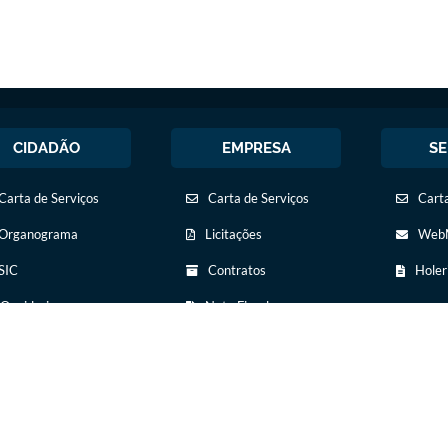
CIDADÃO
EMPRESA
SE
Carta de Serviços
Carta de Serviços
Carta
Organograma
Licitações
WebM
SIC
Contratos
Holer
Ouvidoria
Nota Fiscal
Eletrônica
Legislação
Diário Oficial
Diário Oficial
Transparência
Concursos Públicos
Newslatter