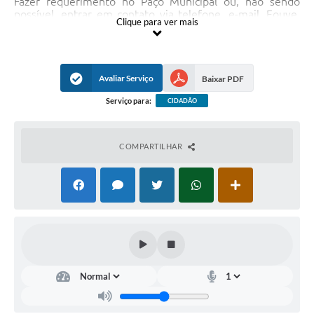
Fazer requerimento no Paço Municipal ou, não sendo
possível, entrar em contato via telefone, e-mail, Eouve,
Clique para ver mais
pessoalmente no balcão da Secretaria Municipal de
Serviços Públicos.
Documentos Necessários
Fornecer dados pessoais (nome completo, nº de RG e
Avaliar Serviço
Baixar PDF
CPF, endereço completo, telefone para contato), dados
do local objeto da solicitação e demais informações ou
Serviço para:
CIDADÃO
documentos pertinentes.
Prazo Máximo
COMPARTILHAR
10 (dez) dias para reparo em guias e sarjetas; 90
(noventa) dias para reforma e concretagem de sarjetões,
120 (cento e vinte) dias, após vistoria técnica e para
reparo de sarjetões com mais de 50% de danos.
Unidade responsável
Divisão de Viação e Serviços Urbanos.
Unidades prestadoras
Seção de Viação e Serviços Urbanos.
Informações das unidades prestadoras
Endereço:
Av. Gabriel Sanches, 791, Centro, Ibirá - SP