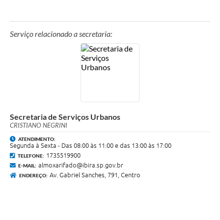
Telefone:
(17)3551-9900
E-mail:
almoxarifado2@ibira.sp.gov.br
Serviço relacionado a secretaria:
Horário de atendimento:
Segunda a Sexta, das 07h00min às 17h.
Secretaria de Serviços Urbanos
CRISTIANO NEGRINI
ATENDIMENTO:
Segunda à Sexta - Das 08:00 às 11:00 e das 13:00 às 17:00
1735519900
TELEFONE:
almoxarifado@ibira.sp.gov.br
E-MAIL:
Av. Gabriel Sanches, 791, Centro
ENDEREÇO: