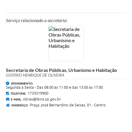
Gustavo Henrique de Oliveira.
Endereço:
Praça José Bernardino de Seixas, 01 - Centro. 15860-000
Serviço relacionado a secretaria:
Ibirá/SP
Telefone:
(17) 3551-9900
E-mail:
obras@ibira.sp.gov.br
Funcionamento:
Secretaria de Obras Públicas, Urbanismo e Habitação
De segunda-feira a sexta-feira, das 8h às 16h.
GUSTAVO HENRIQUE DE OLIVEIRA
ATENDIMENTO:
Segunda à Sexta - Das 08:00 às 11:00 e das 13:00 às 17:00
1735519900
TELEFONE:
obras@ibira.sp.gov.br
E-MAIL:
Praça José Bernardino de Seixas, 01 - Centro
ENDEREÇO: