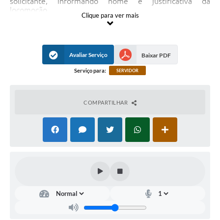
solicitante, informando nome e justificativa da
locomoção.
Clique para ver mais
Unidade responsável
Secretaria de Administração.
Unidades prestadoras
Avaliar Serviço
Baixar PDF
Divisão de Administração.
Serviço para:
SERVIDOR
Responsável
Alessandro Tadeo Bernardi Jacob.
COMPARTILHAR
Paço Municipal
Endereço: Endereço: Avenida Félix Haffid José Gattaz,
715, Centro, Ibirá – SP, CEP: 15860-027.
Horário de atendimento: segunda a sexta das 8h 16h.