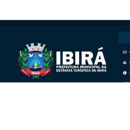
CNPJ: 45.158.193/0001-41
Praça José Bernardino Seixas, n° 01
S
Públ