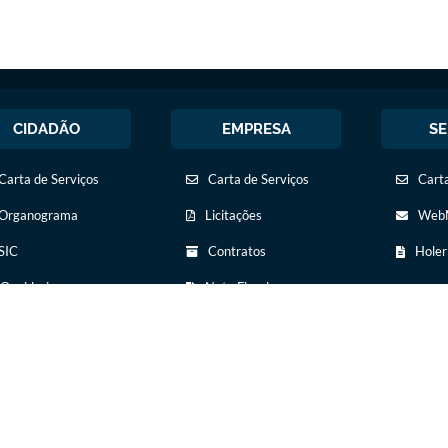
CIDADÃO
EMPRESA
SE
Carta de Serviços
Carta de Serviços
Carta
Organograma
Licitações
WebM
SIC
Contratos
Holer
Ouvidoria
Nota Fiscal
Eletrônica
Legislação
Diário Oficial
Diário Oficial
Transparência
Concursos Públicos
Newslatter
Transparência
egunda a sexta, das 08:00 às
Telefone para contato:
ica
Telefones Úteis