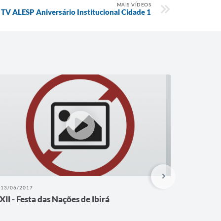
MAIS VÍDEOS
TV ALESP Aniversário Institucional Cidade 1
13/06/2017
07/08/201
XII - Festa das Nações de Ibirá
Ibirá 