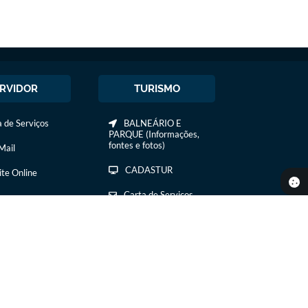
RVIDOR
TURISMO
 de Serviços
BALNEÁRIO E
PARQUE (Informações,
fontes e fotos)
ail
CADASTUR
ite Online
Carta de Serviços
COMIDA E BEBIDA
COMTUR DE IBIRÁ
CURSOS /
TREINAMENTOS
EVENTOS E
Cadastre-se
para receber os