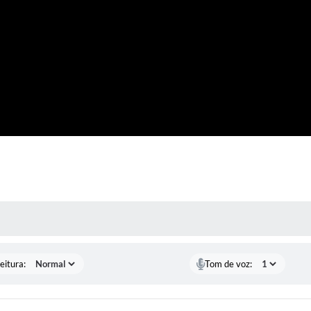
 MÍDIAS
eitura:
Tom de voz: