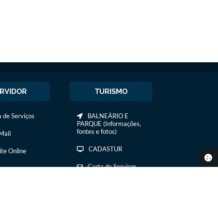
RVIDOR
TURISMO
 de Serviços
BALNEÁRIO E
PARQUE (Informações,
fontes e fotos)
ail
CADASTUR
ite Online
Carta de Serviços
COMIDA E BEBIDA
COMTUR DE IBIRÁ