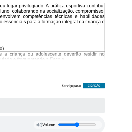
u lugar privilegiado. A prática esportiva contribui
uno, colaborando na socialização, compromisso,
senvolvem competências técnicas e habilidades
o essenciais para a formação integral da criança e
o)
as a criança ou adolescente deverão residir no
iculado e frequentando a Escola.
ição devidamente preenchida, a qual deverá ser
e.
Serviço para:
CIDADÃO
Volume
"Savério Zitto e Ivone Fiorotto"