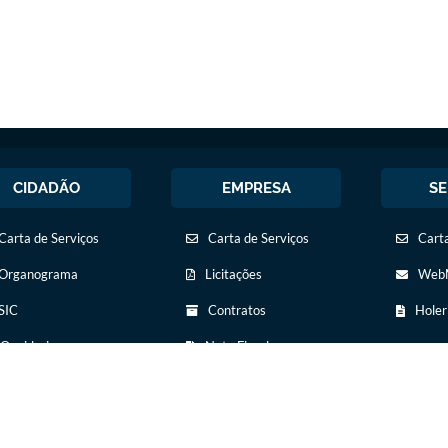
CIDADÃO
EMPRESA
SE
Carta de Serviços
Carta de Serviços
Carta
Organograma
Licitações
WebM
SIC
Contratos
Holer
Ouvidoria
Nota Fiscal
Eletrônica
Legislação
Diário Oficial
Diário Oficial
Transparência