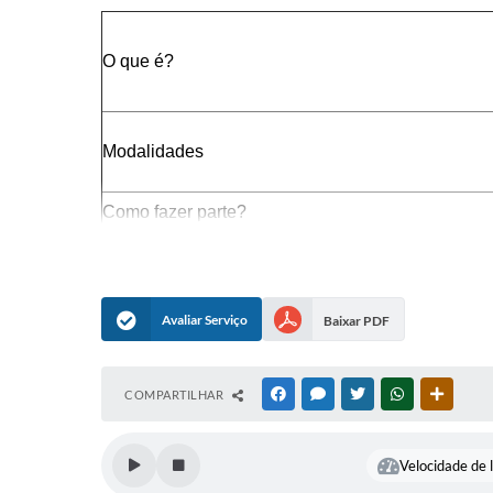
O que é?
Modalidades
Como fazer parte?
Idade?
Documentos necessários?
Taxa de inscrição?
Avaliar Serviço
Baixar PDF
ONDE SOLICITAR
Unidade Prestadora
COMPARTILHAR
FACEBOOK
MESSENGER
TWITTER
WHATSAPP
OUTRAS
Servidor Responsável
Contato
e-mail
Velocidade de l
Endereço
Horário de funcionamento