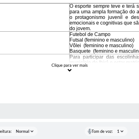
O esporte sempre teve e terá se
para uma ampla formação do al
o protagonismo juvenil e de
emocionais e cognitivas que sã
do jovem.
Futebol de Campo
Futsal (feminino e masculino)
Vôlei (feminino e masculino)
Basquete (feminino e masculin
Para participar das escolinh
município de Ibirá e estar matr
Clique para ver mais
06 a 18 anos
Copia do RG e ficha de inscr
retirada na Secretaria do Esport
Gratuita
Prefeitura Municipal da Estância Turística de Ibirá
 MÍDIAS
André Ferreira Valente
André (17) 98155-6517
esporte@ibira.sp.gov.br
eitura:
Tom de voz:
Rua São Vicente de Paula, 813 - Ginásio de Esportes 
08h às 16h