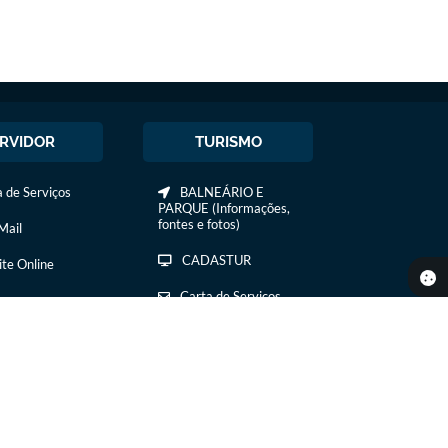
RVIDOR
TURISMO
 de Serviços
BALNEÁRIO E
PARQUE (Informações,
fontes e fotos)
ail
CADASTUR
ite Online
Carta de Serviços
COMIDA E BEBIDA
COMTUR DE IBIRÁ
CURSOS /
TREINAMENTOS