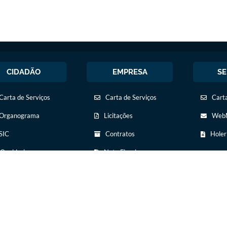
CIDADÃO
EMPRESA
SE
Carta de Serviços
Carta de Serviços
Carta
Organograma
Licitações
WebM
SIC
Contratos
Holer
Ouvidoria
Nota Fiscal
Eletrônica
Legislação
Diário Oficial
Diário Oficial
Transparência
Concursos Públicos
Newslatter
Transparência