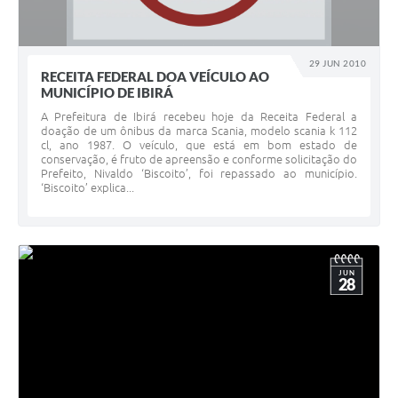
29 JUN 2010
RECEITA FEDERAL DOA VEÍCULO AO
MUNICÍPIO DE IBIRÁ
A Prefeitura de Ibirá recebeu hoje da Receita Federal a
doação de um ônibus da marca Scania, modelo scania k 112
cl, ano 1987. O veículo, que está em bom estado de
conservação, é fruto de apreensão e conforme solicitação do
Prefeito, Nivaldo ‘Biscoito’, foi repassado ao município.
‘Biscoito’ explica...
JUN
28