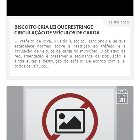
28 JUN 2010
BISCOITO CRIA LEI QUE RESTRINGE
CIRCULAÇÃO DE VEÍCULOS DE CARGA
O Prefeito de Ibirá, Nivaldo ‘Biscoito’, sancionou a lei que
estabelece normas sobre a restrição ao tráfego e a
circulação de veículos de carga no município. O objetivo da
regulamentação é preservar a segurança da população e
ainda evitar a destruição do asfalto. De acordo com a lei
todos os veículos...
JUN
28