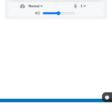
Telefone: (17) 3551-9900
Endereço: Praça José Bernardino Seixas, n° 01 - Centro | CEP: 15860-