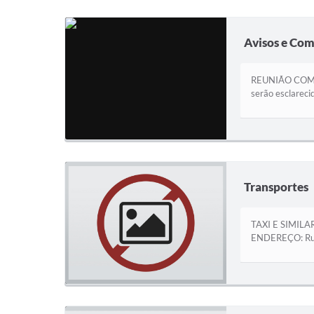
Avisos e Co
REUNIÃO COMTU
serão esclareci
Transportes
TAXI E SIMIL
ENDEREÇO: Rua: