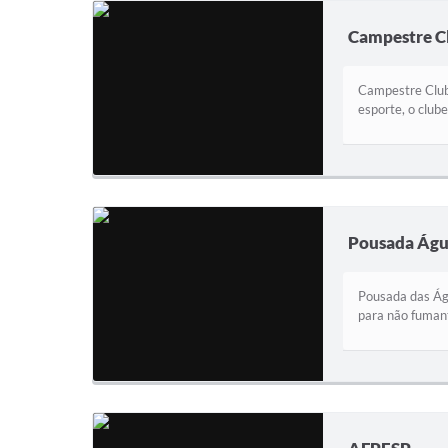
Campestre C
Campestre Clube
esporte, o club
Pousada Água
Pousada das Águ
para não fumant