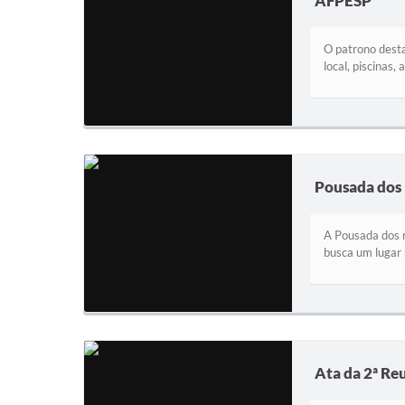
AFPESP
O patrono desta
local, piscinas,
Pousada dos 
A Pousada dos r
busca um lugar 
Ata da 2ª Re