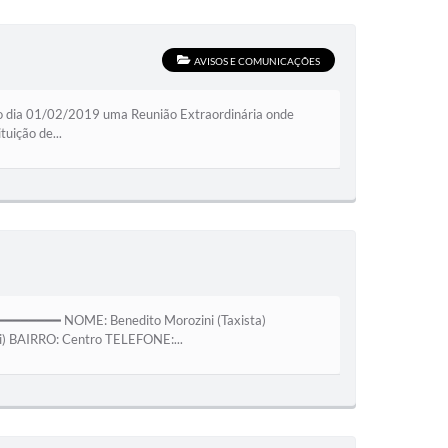
AVISOS E COMUNICAÇÕES
dia 01/02/2019 uma Reunião Extraordinária onde
uição de...
━━━━ NOME: Benedito Morozini (Taxista)
i) BAIRRO: Centro TELEFONE:...