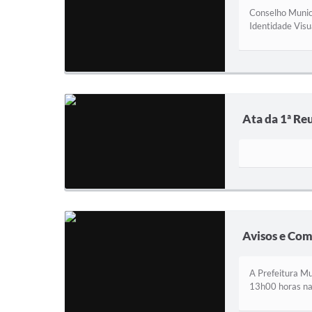
Conselho Munic
Identidade Visu
Ata da 1ª Re
Avisos e Co
A Prefeitura Mu
13h00 horas na