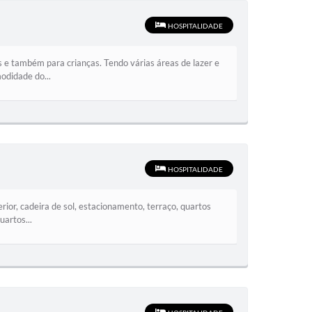
HOSPITALIDADE
s e também para crianças. Tendo várias áreas de lazer e
odidade do...
HOSPITALIDADE
ior, cadeira de sol, estacionamento, terraço, quartos
artos...