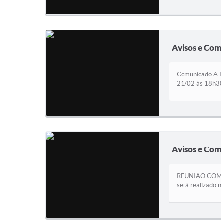
Avisos e Co
Comunicado A Pr
21/02 às 18h30
Avisos e Co
REUNIÃO COMTUR
será realizado 