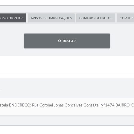
OS OS PONTOS
AVISOS E COMUNICAÇÕES
COMTUR - DECRETOS
COMTUR -
BUSCAR
a
stela ENDEREÇO: Rua Coronel Jonas Gonçalves Gonzaga N°1474 BAIRRO: 