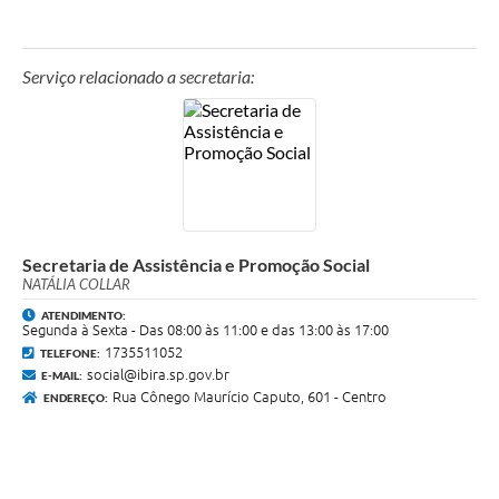
Unidade Prestadora do Serviço:
Secretaria Municipal de Assistência e Promoção
Social.
Serviço relacionado a secretaria:
Endereço:
Avenida Adriano Pinho Maia, 509, Centro,
Ibirá - SP
Telefone:
17- 99787-1868
E-mail:
social@ibira.sp.gov.br
Horário de atendimento:
segunda a sexta-feira das 8 às
11 e das 13 às 17 horas
Secretaria de Assistência e Promoção Social
NATÁLIA COLLAR
ATENDIMENTO:
Segunda à Sexta - Das 08:00 às 11:00 e das 13:00 às 17:00
1735511052
TELEFONE:
social@ibira.sp.gov.br
E-MAIL:
Rua Cônego Maurício Caputo, 601 - Centro
ENDEREÇO: