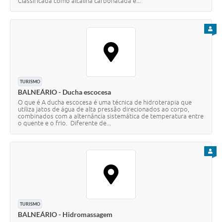
Classificada como alcalina carbonatada e...
PARA
TURISMO
BALNEÁRIO - Ducha escocesa
O que é A ducha escocesa é uma técnica de hidroterapia que
utiliza jatos de água de alta pressão direcionados ao corpo,
combinados com a alternância sistemática de temperatura entre
o quente e o frio. Diferente de...
PARA
TURISMO
BALNEÁRIO - Hidromassagem