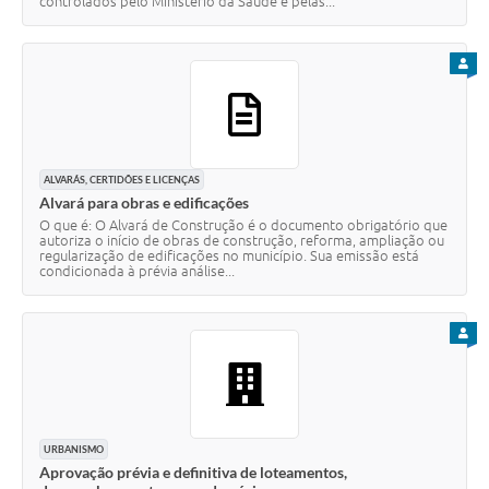
controlados pelo Ministério da Saúde e pelas...
PARA
ALVARÁS, CERTIDÕES E LICENÇAS
Alvará para obras e edificações
O que é: O Alvará de Construção é o documento obrigatório que
autoriza o início de obras de construção, reforma, ampliação ou
regularização de edificações no município. Sua emissão está
condicionada à prévia análise...
PARA
URBANISMO
Aprovação prévia e definitiva de loteamentos,