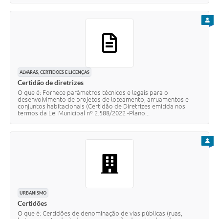
PARA
ALVARÁS, CERTIDÕES E LICENÇAS
Certidão de diretrizes
O que é: Fornece parâmetros técnicos e legais para o
desenvolvimento de projetos de loteamento, arruamentos e
conjuntos habitacionais (Certidão de Diretrizes emitida nos
termos da Lei Municipal nº 2.588/2022 -Plano...
PARA
URBANISMO
Certidões
O que é: Certidões de denominação de vias públicas (ruas,