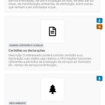
bairros e estradas), de uso e ocupação do solo, de lado par ou
ímpar, de manifestação ambiental, de demolição, entre outras
que venham a ser solicitadas e que...
PARA
PARA 
ALVARÁS, CERTIDÕES E LICENÇAS
Certidões ou declarações
Descrição O interessado poderá solicitar certidão e ou
declaração cujo objeto seja relativo a informações funcionais
referentes a períodos de prestação de serviços ao Município
(Ex.: tempo de serviço/contribuição,...
PARA
MEIO AMBIENTE