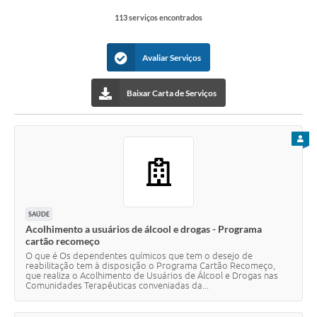
113 serviços encontrados
Avaliar Serviços
Baixar Carta de Serviços
PARA
SAÚDE
Acolhimento a usuários de álcool e drogas - Programa
cartão recomeço
O que é Os dependentes químicos que tem o desejo de
reabilitação tem à disposição o Programa Cartão Recomeço,
que realiza o Acolhimento de Usuários de Álcool e Drogas nas
Comunidades Terapêuticas conveniadas da...