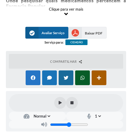
Onde pesquisar quais medicamentos pertencem a
Farmacia Popular
Clique para ver mais
https://www.gov.br/saude/pt-
br/composicao/sectics/farmacia-popular
Avaliar Serviço
Baixar PDF
Serviço para:
CIDADÃO
COMPARTILHAR