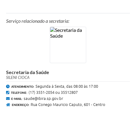
Telefone
(17) 3551-1102/ (17) 99667-8966/ (17) 98131-2421
E-mail
Serviço relacionado a secretaria:
saude@ibira.sp.gov.br
Funcionamento
De segunda-feira a sexta-feira, das 8h às 20h
Secretaria da Saúde
SILENI CIOCA
Segunda à Sexta, das 08:00 às 17:00
ATENDIMENTO:
(17) 3551-2054 ou 35512807
TELEFONE:
saude@ibira.sp.gov.br
E-MAIL:
Rua Conego Mauricio Caputo, 601 - Centro
ENDEREÇO: