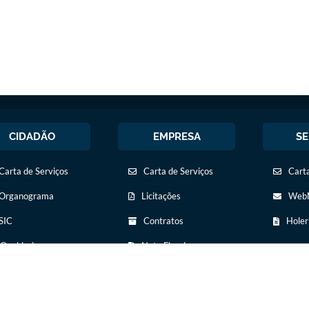
CIDADÃO
EMPRESA
SE
Carta de Serviços
Carta de Serviços
Carta
Organograma
Licitações
WebM
SIC
Contratos
Holer
Ouvidoria
Nota Fiscal
Eletrônica
Legislação
Diário Oficial
Diário Oficial
Transparência