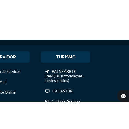
RVIDOR
TURISMO
 de Serviços
BALNEÁRIO E
PARQUE (Informações,
fontes e fotos)
ail
CADASTUR
ite Online
Carta de Serviços
COMIDA E BEBIDA
COMTUR DE IBIRÁ