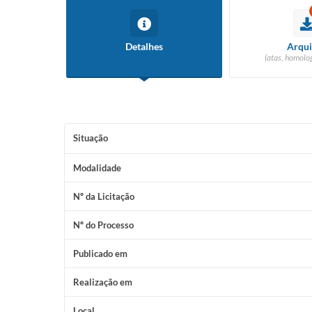
Detalhes
Arqui
(atas, homolog
Situação
Modalidade
Nº da Licitação
Nº do Processo
Publicado em
Realização em
Local