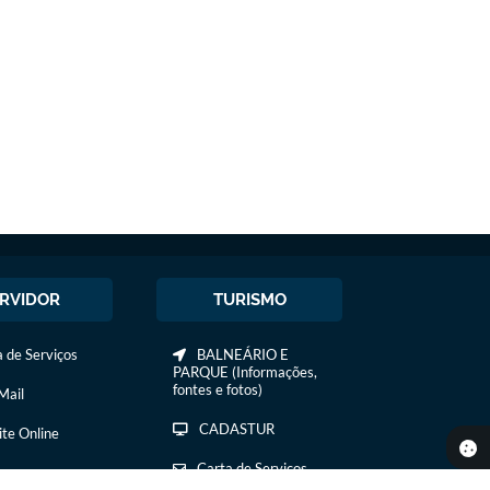
RVIDOR
TURISMO
 de Serviços
BALNEÁRIO E
PARQUE (Informações,
fontes e fotos)
ail
CADASTUR
ite Online
Carta de Serviços