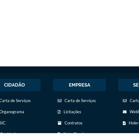
CIDADÃO
EMPRESA
SE
Carta de Serviços
Carta de Serviços
Carta
Organograma
Licitações
WebM
SIC
Contratos
Holer
Ouvidoria
Nota Fiscal