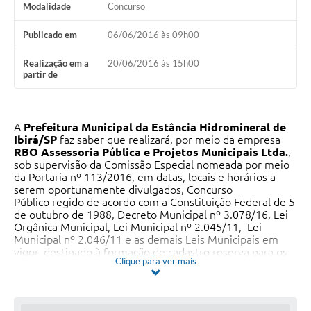
Modalidade
Concurso
Publicado em
06/06/2016 às 09h00
Realização em a
20/06/2016 às 15h00
partir de
A
Prefeitura Municipal da Estância Hidromineral de
Ibirá/SP
faz saber que realizará, por meio da empresa
RBO Assessoria Pública e Projetos Municipais Ltda.
,
sob supervisão da Comissão Especial nomeada por meio
da Portaria nº 113/2016, em datas, locais e horários a
serem oportunamente divulgados, Concurso
Público regido de acordo com a Constituição Federal de 5
de outubro de 1988, Decreto Municipal nº 3.078/16, Lei
Orgânica Municipal, Lei Municipal nº 2.045/11, Lei
Municipal nº 2.046/11 e as demais Leis Municipais em
vigor, destinado à formação de cadastro reserva para os
Clique para ver mais
cargos descritos na Tabela I, especificada no Capítulo 1 do
Concurso Público deste edital.
O Concurso Público reger-se-á pelas disposições contidas