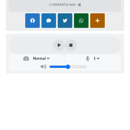
nas Instruções Especiais, que ficam fazendo parte
COMPARTILHAR
integrante deste Edital.
Retificação de Edital:
http://www.ibira.sp.gov.br/imgeditor/Ibirá (PM) -
Retificação nº 01_CP 01-2016_07_06_16.pdf
Convocação:
http://www.ibira.sp.gov.br/imgeditor/Ibirá - Convocação
CP 01-2016.pdf
Inscrições homologadas:
http://www.ibira.sp.gov.br/imgeditor/Ibirá - Inscrições
Homologadas - CP 01 2016.pdf
Total de inscritos:
http://www.ibira.sp.gov.br/imgeditor/Ibirá - Total de
Inscritos - CP 01 2016.pdf
Retificação das inscrições homologadas: