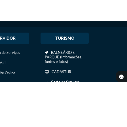
RVIDOR
TURISMO
 de Serviços
BALNEÁRIO E
PARQUE (Informações,
fontes e fotos)
ail
CADASTUR
ite Online
Carta de Serviços
COMIDA E BEBIDA
COMTUR DE IBIRÁ
CURSOS /
TREINAMENTOS