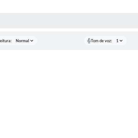
 MÍDIAS
eitura:
Tom de voz: