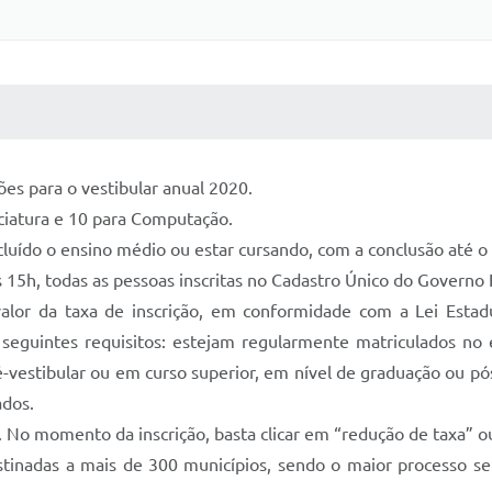
 MÍDIAS
RECEBA NOTÍCIAS
ões para o vestibular anual 2020.
nciatura e 10 para Computação.
ncluído o ensino médio ou estar cursando, com a conclusão até o
s 15h, todas as pessoas inscritas no Cadastro Único do Governo 
lor da taxa de inscrição, em conformidade com a Lei Estad
eguintes requisitos: estejam regularmente matriculados no
é-vestibular ou em curso superior, em nível de graduação ou
ados.
r. No momento da inscrição, basta clicar em “redução de taxa” o
estinadas a mais de 300 municípios, sendo o maior processo se