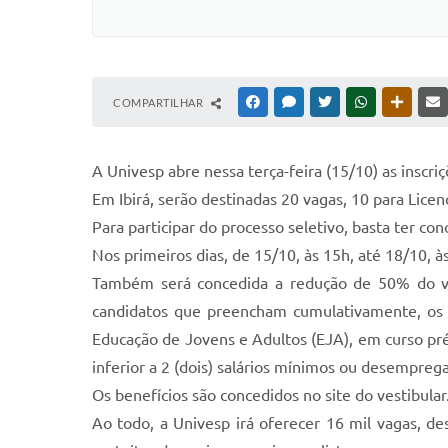
COMPARTILHAR
FACEBOOK
MESSENGER
TWITTER
WHATSAPP
OUTRAS
A Univesp abre nessa terça-feira (15/10) as inscriç
Em Ibirá, serão destinadas 20 vagas, 10 para Lice
Para participar do processo seletivo, basta ter co
Nos primeiros dias, de 15/10, às 15h, até 18/10, à
Também será concedida a redução de 50% do va
candidatos que preencham cumulativamente, os s
Educação de Jovens e Adultos (EJA), em curso pr
inferior a 2 (dois) salários mínimos ou desempreg
Os benefícios são concedidos no site do vestibula
Ao todo, a Univesp irá oferecer 16 mil vagas, d