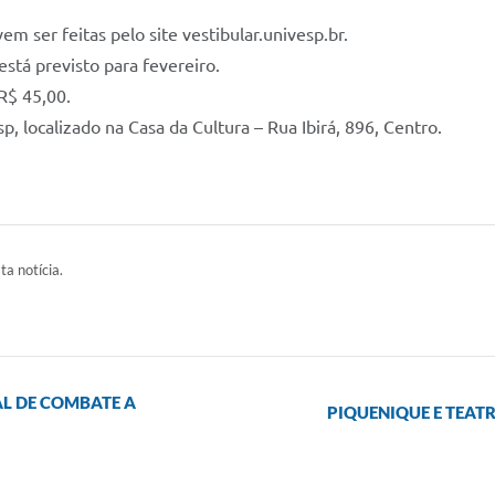
em ser feitas pelo site vestibular.univesp.br.
está previsto para fevereiro.
 R$ 45,00.
p, localizado na Casa da Cultura – Rua Ibirá, 896, Centro.
ta notícia.
AL DE COMBATE A
PIQUENIQUE E TEAT