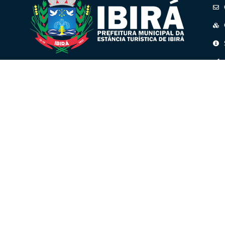
CNPJ: 45.158.193/0001-41
Praça José Bernardino Seixas, n° 01
S
Públ
- Centro - CEP: 15860-000
V