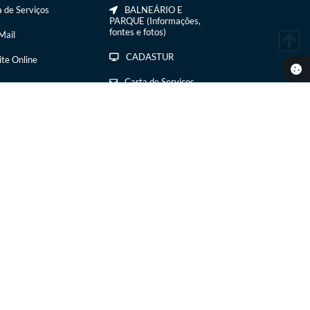
 de Serviços
BALNEÁRIO E
PARQUE (Informações,
fontes e fotos)
ail
CADASTUR
ite Online
Carta de Serviços
COMIDA E BEBIDA
COMTUR DE IBIRÁ
CURSOS /
TREINAMENTOS
EVENTOS E
Cadastre-se
para receber os
CALENDÁRIOS
insformativos da Prefeitura.
GALERIA DE FOTOS
 11:46
GUIA TURÍSTICO
HISTÓRIAS /
ESTUDOS E
PESQUISAS