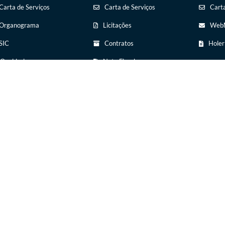
Carta de Serviços
Carta de Serviços
Carta
Organograma
Licitações
WebM
SIC
Contratos
Holer
Ouvidoria
Nota Fiscal
Eletrônica
Legislação
Diário Oficial
Diário Oficial
Transparência
Concursos Públicos
Newslatter
Transparência
egunda a sexta, das 08:00 às
Telefone para contato:
ica
Telefones Úteis
16:00 horas.
(17) 3551-9900
Contato
ersão do Sistema:
3.5.3 - 19/06/2026
Portal atualizado em:
07/08/2026
Newslatter
Telefones Úteis
© Copyright Instar - 2006-2026. Todos os direitos reservados -
Instar Tecnologia