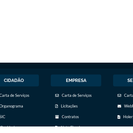
CIDADÃO
EMPRESA
SE
Carta de Serviços
Carta de Serviços
Carta
Organograma
Licitações
WebM
SIC
Contratos
Holer
Ouvidoria
Nota Fiscal
Eletrônica