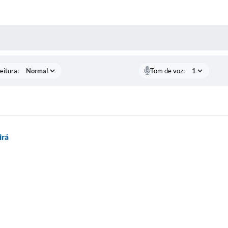
 MÍDIAS
eitura:
Tom de voz:
irá