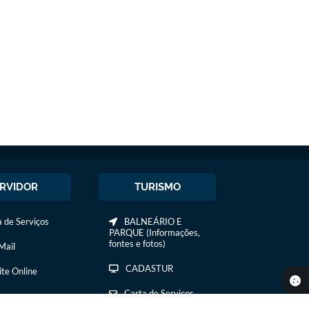
RVIDOR
TURISMO
 de Serviços
BALNEÁRIO E
PARQUE (Informações,
fontes e fotos)
ail
CADASTUR
ite Online
Carta de Serviços