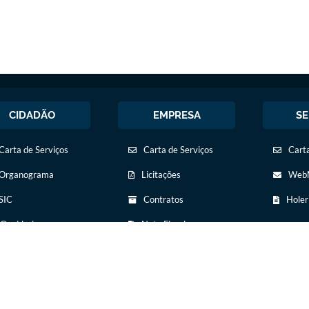
CIDADÃO
EMPRESA
SE
Carta de Serviços
Carta de Serviços
Carta
Organograma
Licitações
WebM
SIC
Contratos
Holer
Ouvidoria
Nota Fiscal
Eletrônica
Legislação
Diário Oficial
Diário Oficial
Transparência
Concursos Públicos