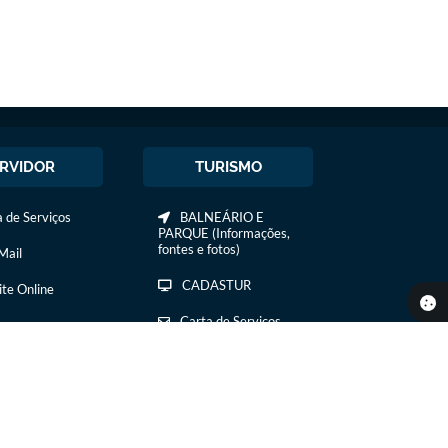
RVIDOR
TURISMO
 de Serviços
BALNEÁRIO E
PARQUE (Informações,
fontes e fotos)
ail
CADASTUR
ite Online
Carta de Serviços
COMIDA E BEBIDA
COMTUR DE IBIRÁ
CURSOS /
TREINAMENTOS